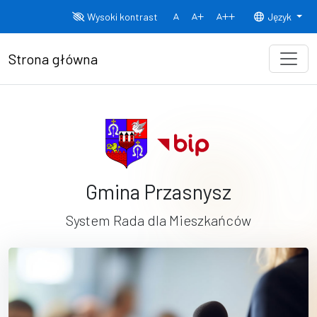
Przejdź do treści
Wysoki kontrast
Język
Normalny rozmiar czcionki
Rozmiar czcionki 150%
Rozmiar czcionki
Strona główna
Gmina Przasnysz
System Rada dla Mieszkańców