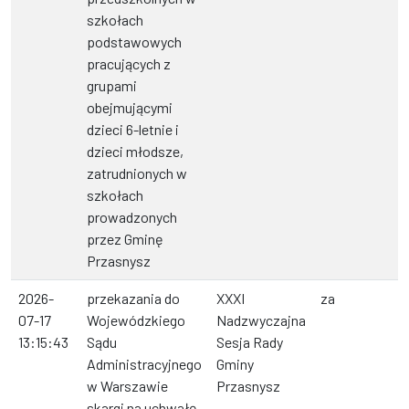
szkołach
podstawowych
pracujących z
grupami
obejmującymi
dzieci 6-letnie i
dzieci młodsze,
zatrudnionych w
szkołach
prowadzonych
przez Gminę
Przasnysz
2026-
przekazania do
XXXI
za
07-17
Wojewódzkiego
Nadzwyczajna
13:15:43
Sądu
Sesja Rady
Administracyjnego
Gminy
w Warszawie
Przasnysz
skargi na uchwałę