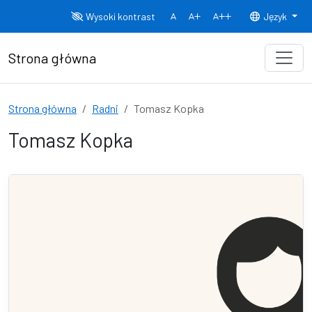
Przejdź do treści
Wysoki kontrast
Język
Normalny rozmiar czcionki
Rozmiar czcionki 150%
Rozmiar czcionki
Strona główna
Strona główna
Radni
Tomasz Kopka
Tomasz Kopka