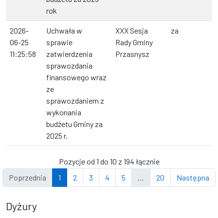
rok
2026-
Uchwała w
XXX Sesja
za
06-25
sprawie
Rady Gminy
11:25:58
zatwierdzenia
Przasnysz
sprawozdania
finansowego wraz
ze
sprawozdaniem z
wykonania
budżetu Gminy za
2025 r.
Pozycje od 1 do 10 z 194 łącznie
Poprzednia
1
2
3
4
5
…
20
Następna
Dyżury